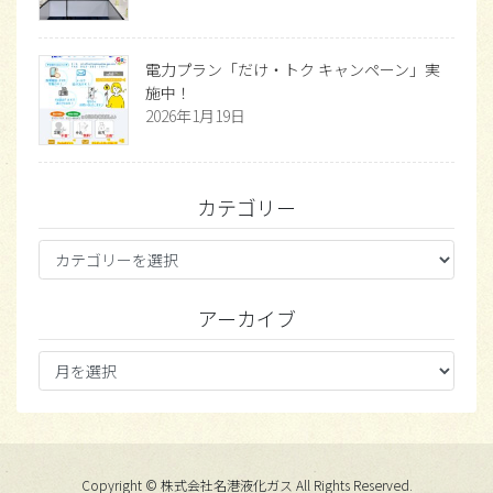
電力プラン「だけ・トク キャンペーン」実
施中！
2026年1月19日
カテゴリー
カ
テ
ゴ
アーカイブ
リ
ー
ア
ー
カ
イ
ブ
Copyright © 株式会社名港液化ガス All Rights Reserved.