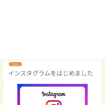
コ
ナ
ン
ビ
テ
ゲ
ン
ー
ツ
シ
ブログ
に
ョ
移
ン
動
に
HOME
お知らせ一覧
ブログ
インスタグラムをはじめました
移
動
2022年9月30日
ブログ
インスタグラムをはじめました